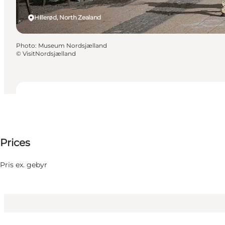
Hillerød, North Zealand
Photo
:
Museum Nordsjælland
©
VisitNordsjælland
Dates and times
Dates and times
95 DKK
Prices
Visit website
6 September
Sunday
Myself, My partner, Friends
Pris ex. gebyr