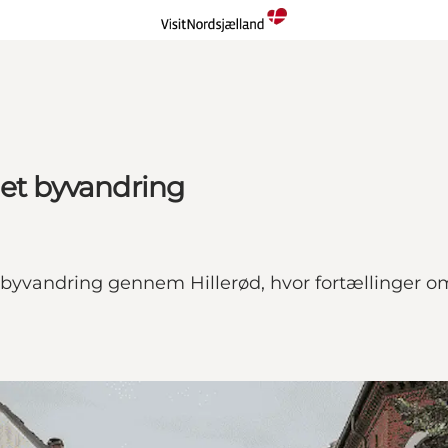
det byvandring
vandring gennem Hillerød, hvor fortællinger om