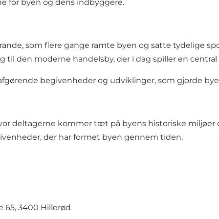
ne for byen og dens indbyggere.
 brande, som flere gange ramte byen og satte tydelige sp
 til den moderne handelsby, der i dag spiller en central r
afgørende begivenheder og udviklinger, som gjorde byen
or deltagerne kommer tæt på byens historiske miljøer og
ivenheder, der har formet byen gennem tiden.
65, 3400 Hillerød