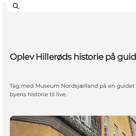
Highlights
Oplev Hillerøds historie på gui
Experience
Events
Accommodation
City guide
Tag med Museum Nordsjælland på en guidet by
Plan Your Trip
byens historie til live.
Events